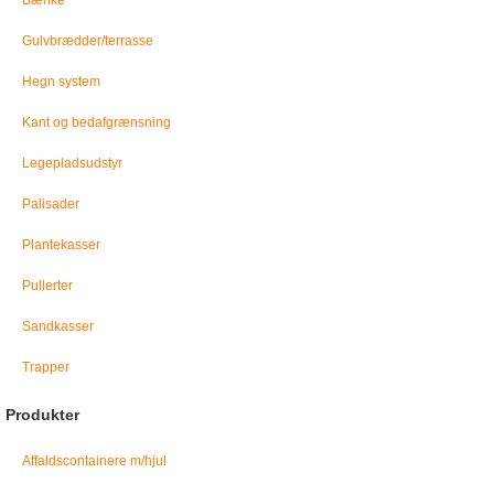
Bænke
Gulvbrædder/terrasse
Hegn system
Kant og bedafgrænsning
Legepladsudstyr
Palisader
Plantekasser
Pullerter
Sandkasser
Trapper
Produkter
Affaldscontainere m/hjul