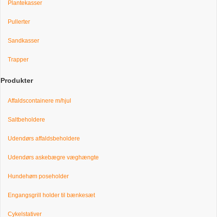
Plantekasser
Pullerter
Sandkasser
Trapper
Produkter
Affaldscontainere m/hjul
Saltbeholdere
Udendørs affaldsbeholdere
Udendørs askebægre væghængte
Hundehøm poseholder
Engangsgrill holder til bænkesæt
Cykelstativer