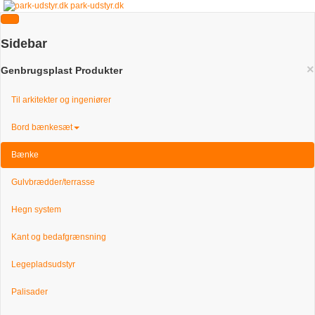
park-udstyr.dk
Sidebar
×
Genbrugsplast Produkter
Til arkitekter og ingeniører
Bord bænkesæt
Bænke
Gulvbrædder/terrasse
Hegn system
Kant og bedafgrænsning
Legepladsudstyr
Palisader