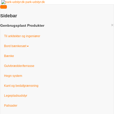
park-udstyr.dk
Sidebar
×
Genbrugsplast Produkter
Til arkitekter og ingeniører
Bord bænkesæt
Bænke
Gulvbrædder/terrasse
Hegn system
Kant og bedafgrænsning
Legepladsudstyr
Palisader