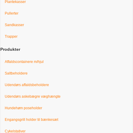
Plantekasser
Pullerter
Sandkasser
Trapper
Produkter
Affaldscontainere m/hjul
Saltbeholdere
Udendørs affaldsbeholdere
Udendørs askebægre væghængte
Hundehøm poseholder
Engangsgrill holder til bænkesæt
Cykelstativer