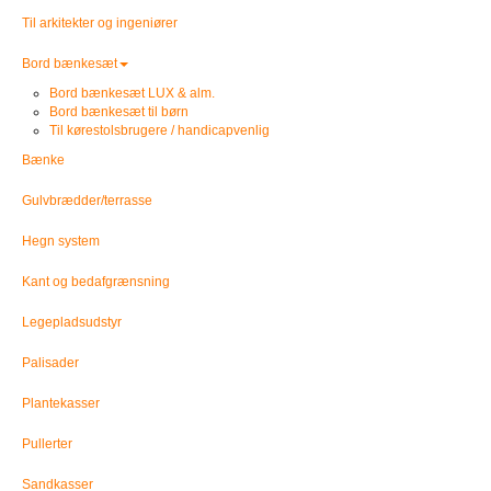
Til arkitekter og ingeniører
Bord bænkesæt
Bord bænkesæt LUX & alm.
Bord bænkesæt til børn
Til kørestolsbrugere / handicapvenlig
Bænke
Gulvbrædder/terrasse
Hegn system
Kant og bedafgrænsning
Legepladsudstyr
Palisader
Plantekasser
Pullerter
Sandkasser