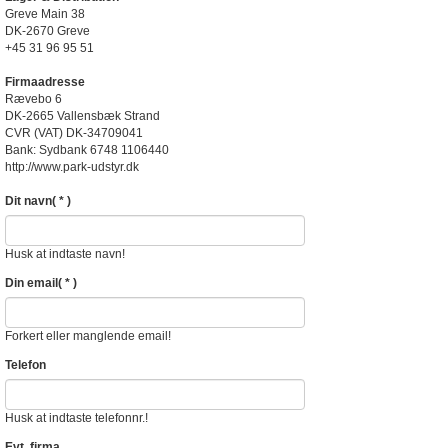
Greve Main 38
DK-2670 Greve
+45 31 96 95 51
Firmaadresse
Rævebo 6
DK-2665 Vallensbæk Strand
CVR (VAT) DK-34709041
Bank: Sydbank 6748 1106440
http://www.park-udstyr.dk
Dit navn
( * )
Husk at indtaste navn!
Din email
( * )
Forkert eller manglende email!
Telefon
Husk at indtaste telefonnr.!
Evt. firma