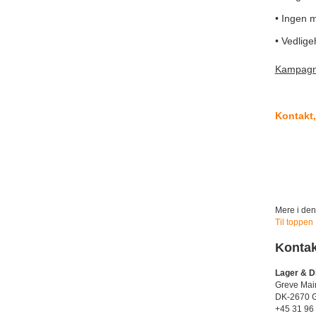
• Ingen 
• Vedlige
Kampagnep
Kontakt,
Mere i den
Til toppen
Kontak
Lager & Di
Greve Mai
DK-2670 
+45 31 96