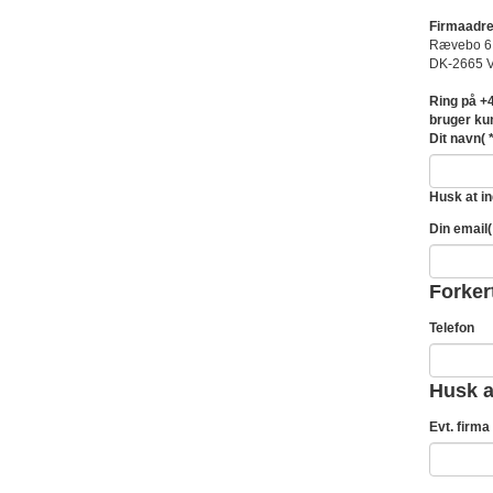
Firmaadr
Rævebo 6
DK-2665 V
Ring på +4
bruger kun
Dit navn
( *
Husk at in
Din email
(
Forker
Telefon
Husk at
Evt. firma