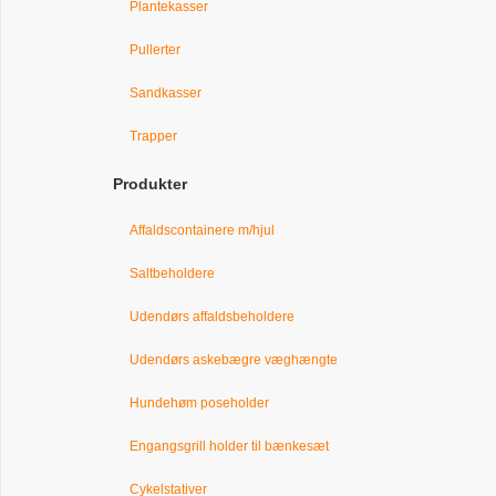
Plantekasser
Pullerter
Sandkasser
Trapper
Produkter
Affaldscontainere m/hjul
Saltbeholdere
Udendørs affaldsbeholdere
Udendørs askebægre væghængte
Hundehøm poseholder
Engangsgrill holder til bænkesæt
Cykelstativer