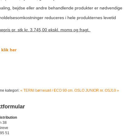
maling, bejdse eller andre behandlende produkter er nødvendige
holdelsesomkostninger reduceres i hele produkternes levetid
ris pr. stk kr. 3.745,00 ekskl. moms og fragt.
 klik her
ne kategori:
« TERNI børnesæt / ECO 90 cm.
OSLO JUNIOR nr. OSJ10 »
tformular
stribution
n 38
Greve
 95 51