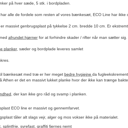
anker på hver sæde, 5 stk. i bordpladen.
har alle de fordele som resten af vores bænkesæt, ECO Line har ikke d
 er massivt genbrugsplast på tykkelse 2 cm. bredde 10 cm. Er ekstremt
 med
afrundet hjørner
for at forhindre skader / rifter når man sætter sig.
e planker
, sæder og bordplade leveres samlet
kres.
d til bænkesæt med træ er her meget
bedre hygiejne
da fugleekskremente
å Athen er det en massivt lukket planke hvor der ikke kan trænge bakte
undhed
, der kan ikke gro råd og svamp i planken.
plast ECO line er massivt og gennemfarvet.
splast tåler alt slags vejr, alger og mos vokser ikke på materialet.
, splintfrie, syrefast, graffiti fjernes nemt