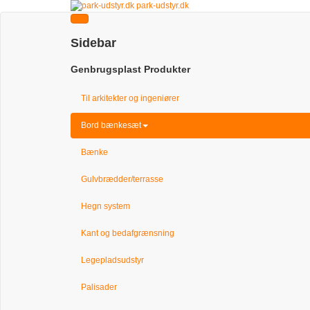
park-udstyr.dk
Sidebar
Genbrugsplast Produkter
Til arkitekter og ingeniører
Bord bænkesæt
Bænke
Gulvbrædder/terrasse
Hegn system
Kant og bedafgrænsning
Legepladsudstyr
Palisader