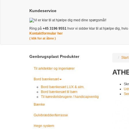
Kundeservice
Ring på
+45 3196 9551
hvor vi sidder klar til at hjælpe dig, hvi
Kontaktformular her
( klik for at åbne )
Genbrugsplast Produkter
Start
Til arkitekter og ingeniører
ATHE
Bord bænkesæt
Skr
Bord bænkesæt LUX & alm.
Uds
Bord bænkesæt til børn
Se
Til kørestolsbrugere / handicapvenlig
Bænke
Gulvbrædder/terrasse
Hegn system