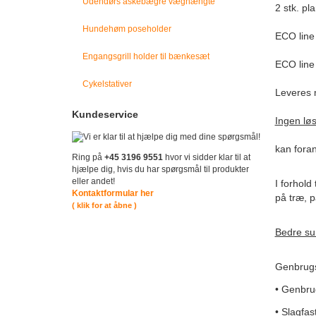
Udendørs askebægre væghængte
2 stk. pl
Hundehøm poseholder
ECO line 
Engangsgrill holder til bænkesæt
ECO line
Cykelstativer
Leveres
Kundeservice
Ingen løs
kan foran
Ring på
+45 3196 9551
hvor vi sidder klar til at
hjælpe dig, hvis du har spørgsmål til produkter
eller andet!
I forhol
Kontaktformular her
på træ, p
( klik for at åbne )
Bedre s
Genbrugs
• Genbrug
• Slagfast