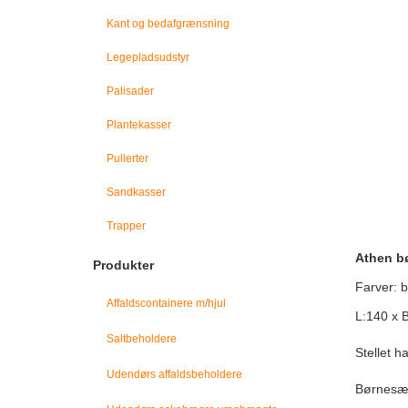
Kant og bedafgrænsning
Legepladsudstyr
Palisader
Plantekasser
Pullerter
Sandkasser
Trapper
Athen bø
Produkter
Farver: 
Affaldscontainere m/hjul
L:140 x 
Saltbeholdere
Stellet h
Udendørs affaldsbeholdere
Børnesæt