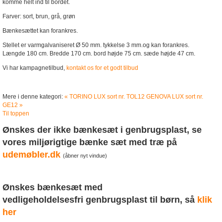
komme helt ind til bordet.
Farver: sort, brun, grå, grøn
Bænkesættet kan forankres.
Stellet er varmgalvaniseret Ø 50 mm. tykkelse 3 mm.og kan forankres.
Længde 180 cm. Bredde 170 cm. bord højde 75 cm. sæde højde 47 cm.
Vi har kampagnetilbud,
kontakt os for et godt tilbud
Mere i denne kategori:
« TORINO LUX sort nr. TOL12
GENOVA LUX sort nr.
GE12 »
Til toppen
Ønskes der ikke bænkesæt i genbrugsplast, se
vores miljørigtige bænke sæt med træ på
udemøbler.dk
(åbner nyt vindue)
Ønskes bænkesæt med
vedligeholdelsesfri
genbrugsplast
til børn, så
klik
her