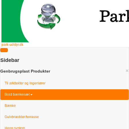
park-udstyr.dk
Sidebar
×
Genbrugsplast Produkter
Til arkitekter og ingeniører
Bord bænkesæt
Bænke
Gulvbrædder/terrasse
Hegn system