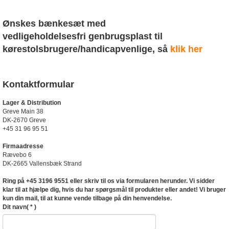
Ønskes bænkesæt med
vedligeholdelsesfri
genbrugsplast
til
kørestolsbrugere/handicapvenlige, så
klik her
Kontaktformular
Lager & Distribution
Greve Main 38
DK-2670 Greve
+45 31 96 95 51
Firmaadresse
Rævebo 6
DK-2665 Vallensbæk Strand
Ring på +45 3196 9551 eller skriv til os via formularen herunder. Vi sidder
klar til at hjælpe dig, hvis du har spørgsmål til produkter eller andet! Vi bruger
kun din mail, til at kunne vende tilbage på din henvendelse.
Dit navn
( * )