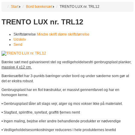
Start
Bord bænkesæt
TRENTO LUX nr. TRL12
TRENTO LUX nr. TRL12
Skriftstørrelse
Mindre skrift
større skriftstørrelse
Udskriv
Send
Bænke sæt med galvaniseret stel og vedligeholdelsesfri genbrugsplast planker,
massive 4 x12 cm.
Bænkesættet har 3-punkts bæringer under bord og under sæderne som gør at
det er ekstra robust.
Genbrugsplast har en flot træstruktur, er massivt gennemfarvet og har en
homogen kerne.
• Genbrugsplast tåler alt slags vejr, alger og mos vokser ikke på materialet.
• Slagfast, splintfrie, syrefast, graffiti fjernes nemt
• Ingen maling, bejdse eller andre behandlende produkter er nødvendige
• Vedligeholdelsesomkostninger reduceres i hele produkternes levetid