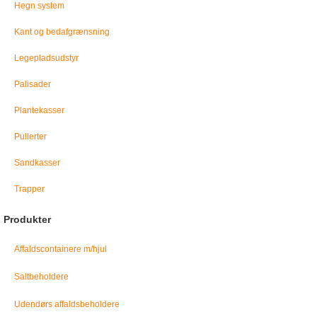
Hegn system
Kant og bedafgrænsning
Legepladsudstyr
Palisader
Plantekasser
Pullerter
Sandkasser
Trapper
Produkter
Affaldscontainere m/hjul
Saltbeholdere
Udendørs affaldsbeholdere