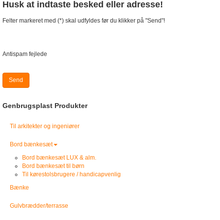
Husk at indtaste besked eller adresse!
Felter markeret med (*) skal udfyldes før du klikker på "Send"!
Antispam fejlede
Send
Genbrugsplast Produkter
Til arkitekter og ingeniører
Bord bænkesæt
Bord bænkesæt LUX & alm.
Bord bænkesæt til børn
Til kørestolsbrugere / handicapvenlig
Bænke
Gulvbrædder/terrasse