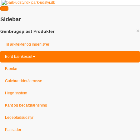
park-udstyr.dk
Sidebar
×
Genbrugsplast Produkter
Til arkitekter og ingeniører
Bord bænkesæt
Bænke
Gulvbrædder/terrasse
Hegn system
Kant og bedafgrænsning
Legepladsudstyr
Palisader