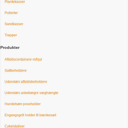
Plantekasser
Pullerter
Sandkasser
Trapper
Produkter
Affaldscontainere m/hjul
Saltbeholdere
Udendørs affaldsbeholdere
Udendørs askebægre væghængte
Hundehøm poseholder
Engangsgrill holder til bænkesæt
Cykelstativer