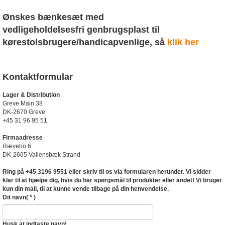
Ønskes bænkesæt med
vedligeholdelsesfri
genbrugsplast
til
kørestolsbrugere/handicapvenlige, så
klik her
Kontaktformular
Lager & Distribution
Greve Main 38
DK-2670 Greve
+45 31 96 95 51
Firmaadresse
Rævebo 6
DK-2665 Vallensbæk Strand
Ring på +45 3196 9551 eller skriv til os via formularen herunder. Vi sidder
klar til at hjælpe dig, hvis du har spørgsmål til produkter eller andet! Vi bruger
kun din mail, til at kunne vende tilbage på din henvendelse.
Dit navn
( * )
Husk at indtaste navn!