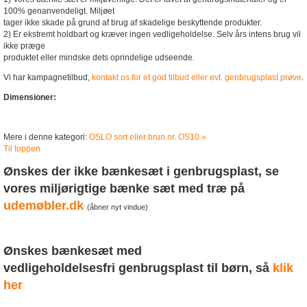
100% genanvendeligt. Miljøet
tager ikke skade på grund af brug af skadelige beskyttende produkter.
2) Er ekstremt holdbart og kræver ingen vedligeholdelse. Selv års intens brug vil
ikke præge
produktet eller mindske dets oprindelige udseende.
Vi har kampagnetilbud,
kontakt os for et god tilbud eller evt. genbrugsplast prøve
.
Dimensioner:
Mere i denne kategori:
OSLO sort eller brun nr. OS10 »
Til toppen
Ønskes der ikke bænkesæt i genbrugsplast, se
vores miljørigtige bænke sæt med træ på
udemøbler.dk
(åbner nyt vindue)
Ønskes bænkesæt med
vedligeholdelsesfri
genbrugsplast
til børn, så
klik
her