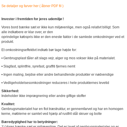
Se detaljer og farver her ( åbner PDF fil )
Invester i fremtiden for jeres udemiljø !
Vores bord bænke sæt er ikke kun miljøvenlige, men også relativt billigt. Som
alle indkøbere er klar over, er den
oprindelige købspris ikke er den eneste faktor i de samlede omkostninger ved et
produkt.
Et omkostningseffektivt indkøb bør tage højde for:
• Genbrugsplast tåler alt slags vejr, alger og mos vokser ikke på materialet.
• Slagfast, splintfrie, syrefast, graffiti fjernes nemt
• Ingen maling, bejdse eller andre behandlende produkter er nødvendige
• Vedligeholdelsesomkostninger reduceres i hele produkternes levetid
Sikkerhed:
Indeholder ikke imprægnering eller andre giftige stoffer
Kvalitet:
Genbrugsmaterialet har en flot træstruktur, er gennemfarvet og har en homogen
kerne, møblerne er samlet ved hjælp af rustfrit stål skruer og bolte
Bæredygtighed har to betydninger:
1) Vores bænke sæt er miljøvenlige. Det er lavet af genbrugsmaterialer og er