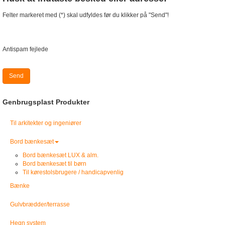
Felter markeret med (*) skal udfyldes før du klikker på "Send"!
Antispam fejlede
Send
Genbrugsplast Produkter
Til arkitekter og ingeniører
Bord bænkesæt
Bord bænkesæt LUX & alm.
Bord bænkesæt til børn
Til kørestolsbrugere / handicapvenlig
Bænke
Gulvbrædder/terrasse
Hegn system