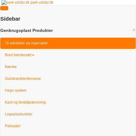
park-udstyr.dk
Sidebar
×
Genbrugsplast Produkter
Til arkitekter og ingeniører
Bord bænkesæt
Bænke
Gulvbrædder/terrasse
Hegn system
Kant og bedafgrænsning
Legepladsudstyr
Palisader