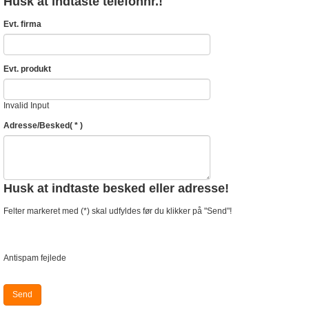
Husk at indtaste telefonnr.!
Evt. firma
Evt. produkt
Invalid Input
Adresse/Besked
( * )
Husk at indtaste besked eller adresse!
Felter markeret med (*) skal udfyldes før du klikker på "Send"!
Antispam fejlede
Send