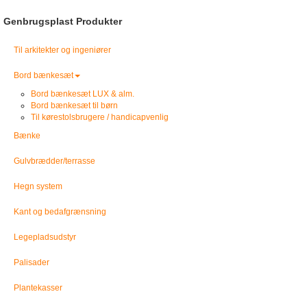
Genbrugsplast Produkter
Til arkitekter og ingeniører
Bord bænkesæt
Bord bænkesæt LUX & alm.
Bord bænkesæt til børn
Til kørestolsbrugere / handicapvenlig
Bænke
Gulvbrædder/terrasse
Hegn system
Kant og bedafgrænsning
Legepladsudstyr
Palisader
Plantekasser