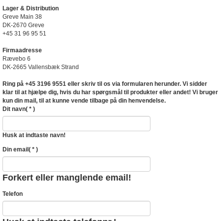
Lager & Distribution
Greve Main 38
DK-2670 Greve
+45 31 96 95 51
Firmaadresse
Rævebo 6
DK-2665 Vallensbæk Strand
Ring på +45 3196 9551 eller skriv til os via formularen herunder. Vi sidder
klar til at hjælpe dig, hvis du har spørgsmål til produkter eller andet! Vi bruger
kun din mail, til at kunne vende tilbage på din henvendelse.
Dit navn
( * )
Husk at indtaste navn!
Din email
( * )
Forkert eller manglende email!
Telefon