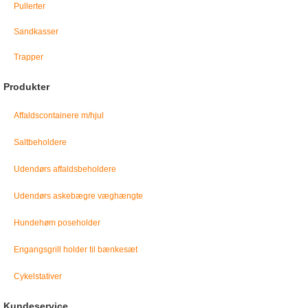
Pullerter
Sandkasser
Trapper
Produkter
Affaldscontainere m/hjul
Saltbeholdere
Udendørs affaldsbeholdere
Udendørs askebægre væghængte
Hundehøm poseholder
Engangsgrill holder til bænkesæt
Cykelstativer
Kundeservice