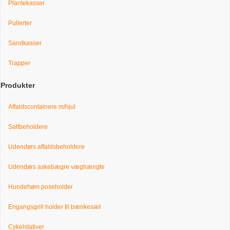
Plantekasser
Pullerter
Sandkasser
Trapper
Produkter
Affaldscontainere m/hjul
Saltbeholdere
Udendørs affaldsbeholdere
Udendørs askebægre væghængte
Hundehøm poseholder
Engangsgrill holder til bænkesæt
Cykelstativer